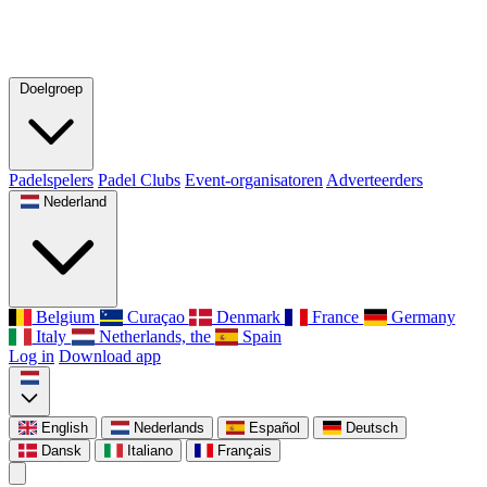
Doelgroep
Padelspelers
Padel Clubs
Event-organisatoren
Adverteerders
Nederland
Belgium
Curaçao
Denmark
France
Germany
Italy
Netherlands, the
Spain
Log in
Download app
English
Nederlands
Español
Deutsch
Dansk
Italiano
Français