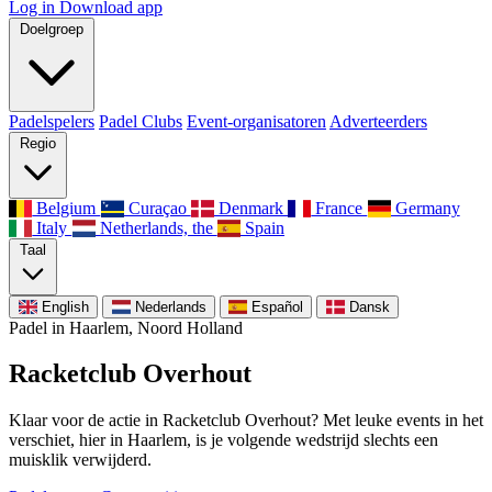
Log in
Download app
Doelgroep
Padelspelers
Padel Clubs
Event-organisatoren
Adverteerders
Regio
Belgium
Curaçao
Denmark
France
Germany
Italy
Netherlands, the
Spain
Taal
English
Nederlands
Español
Dansk
Padel in Haarlem, Noord Holland
Racketclub Overhout
Klaar voor de actie in Racketclub Overhout? Met leuke events in het
verschiet, hier in Haarlem, is je volgende wedstrijd slechts een
muisklik verwijderd.