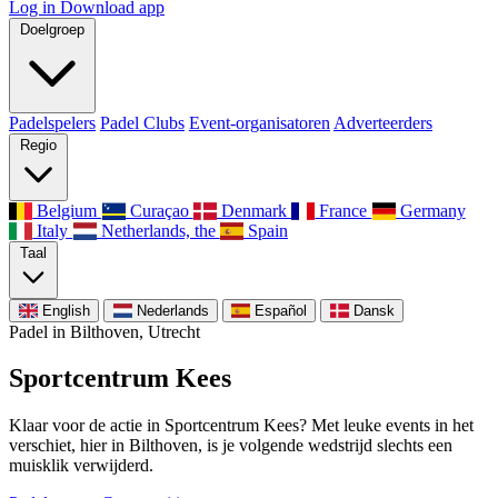
Log in
Download app
Doelgroep
Padelspelers
Padel Clubs
Event-organisatoren
Adverteerders
Regio
Belgium
Curaçao
Denmark
France
Germany
Italy
Netherlands, the
Spain
Taal
English
Nederlands
Español
Dansk
Padel in Bilthoven, Utrecht
Sportcentrum Kees
Klaar voor de actie in Sportcentrum Kees? Met leuke events in het
verschiet, hier in Bilthoven, is je volgende wedstrijd slechts een
muisklik verwijderd.