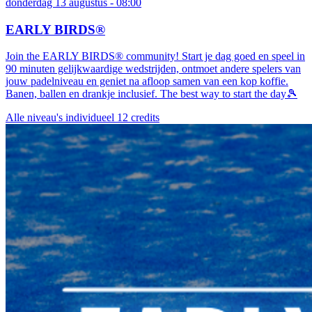
donderdag 13 augustus - 08:00
EARLY BIRDS®
Join the EARLY BIRDS® community! Start je dag goed en speel in
90 minuten gelijkwaardige wedstrijden, ontmoet andere spelers van
jouw padelniveau en geniet na afloop samen van een kop koffie.
Banen, ballen en drankje inclusief. The best way to start the day🎾
Alle niveau's
individueel
12 credits