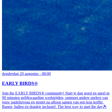
donderdag 20 augustus - 08:00
EARLY BIRDS®
Join the EARLY BIRDS® community! Start je dag goed en speel in
90 minuten gelijkwaardige wedstrijden, ontmoet andere spelers van
jouw padelniveau en geniet na afloop samen van een kop koffie.
Banen, ballen en drankje inclusief. The best way to start the day🎾