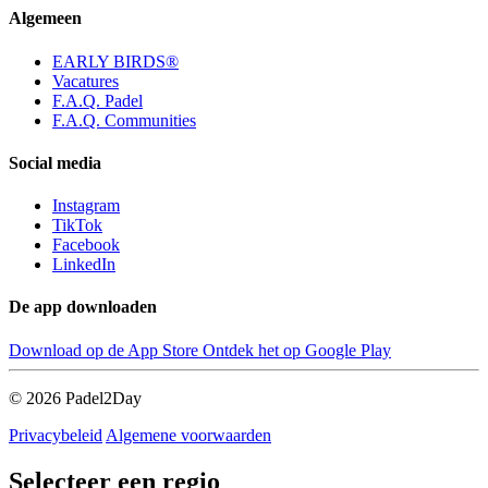
Algemeen
EARLY BIRDS®
Vacatures
F.A.Q. Padel
F.A.Q. Communities
Social media
Instagram
TikTok
Facebook
LinkedIn
De app downloaden
Download op de
App Store
Ontdek het op
Google Play
© 2026 Padel2Day
Privacybeleid
Algemene voorwaarden
Selecteer een regio