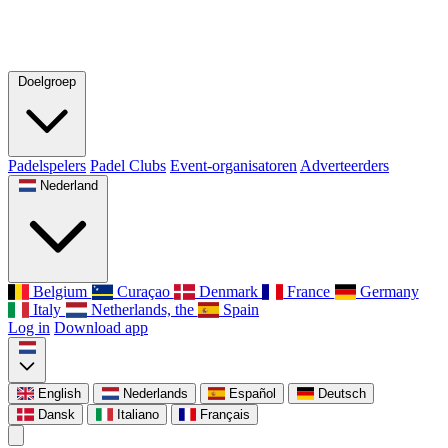
Doelgroep
Padelspelers
Padel Clubs
Event-organisatoren
Adverteerders
Nederland
Belgium
Curaçao
Denmark
France
Germany
Italy
Netherlands, the
Spain
Log in
Download app
English
Nederlands
Español
Deutsch
Dansk
Italiano
Français